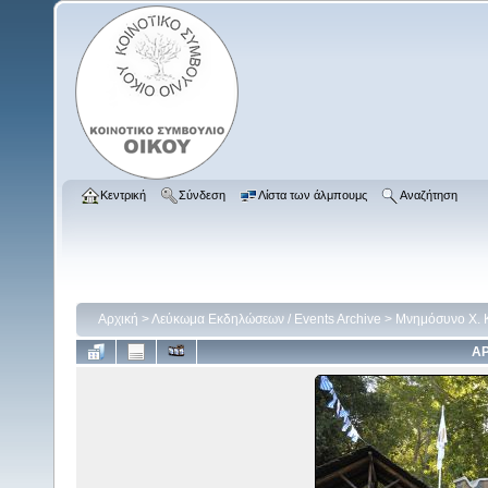
Κεντρική
Σύνδεση
Λίστα των άλμπουμς
Αναζήτηση
Αρχική
>
Λεύκωμα Εκδηλώσεων / Events Archive
>
Μνημόσυνο Χ. Κ
ΑΡ