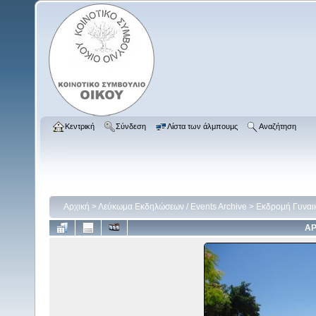
Κεντρική
Σύνδεση
Λίστα των άλμπουμς
Αναζήτηση
Αρχική
>
Λεύκωμα Εκδηλώσεων / Events Archive
>
Εκδρομή Γυναι
ΑΡ