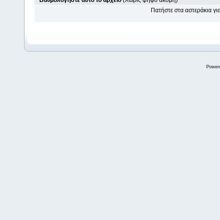
Βαθμολογήστε αυτό το αρχείο
(Χωρίς ψήφο ακόμη)
Πατήστε στα αστεράκια γ
Power