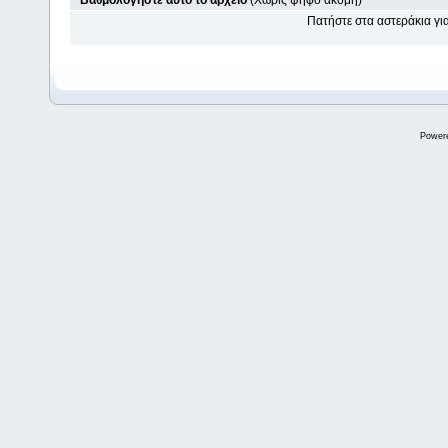
Βαθμολογήστε αυτό το αρχείο
(Χωρίς ψήφο ακόμη)
Πατήστε στα αστεράκια γ
Power