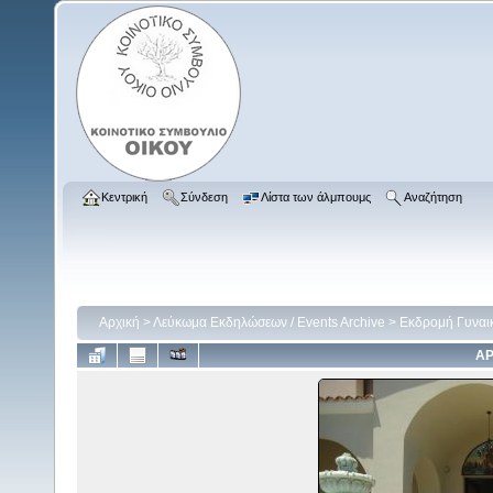
Κεντρική
Σύνδεση
Λίστα των άλμπουμς
Αναζήτηση
Αρχική
>
Λεύκωμα Εκδηλώσεων / Events Archive
>
Εκδρομή Γυναι
ΑΡ