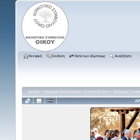
Κεντρική
Σύνδεση
Λίστα των άλμπουμς
Αναζήτηση
Αρχική
>
Λεύκωμα Εκδηλώσεων / Events Archive
>
Εκδρομή Γυναι
ΑΡ