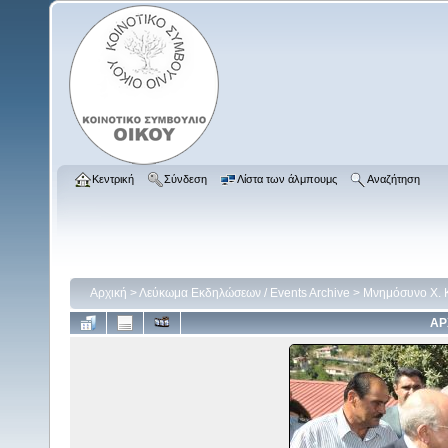
Κεντρική
Σύνδεση
Λίστα των άλμπουμς
Αναζήτηση
Αρχική
>
Λεύκωμα Εκδηλώσεων / Events Archive
>
Μνημόσυνο Χ. Κ
ΑΡ